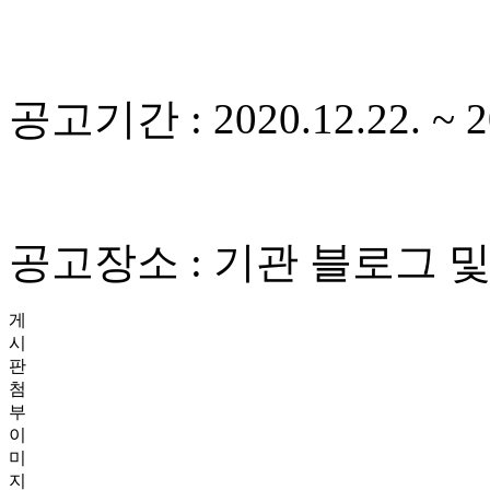
공고기간 : 2020.12.22. ~ 2
공고장소 : 기관 블로그 및 
게
시
판
첨
부
이
미
지