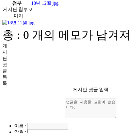
첨부
18년 12월.jpg
게시판 첨부 이
미지
총 : 0 개의 메모가 남겨
게
시
판
덧
글
목
록
게시판 덧글 입력
이름
:
암호
: