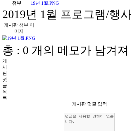
첨부
19년 1월.PNG
2019년 1월 프로그램/행
게시판 첨부 이
미지
총 : 0 개의 메모가 남겨
게
시
판
덧
글
목
록
게시판 덧글 입력