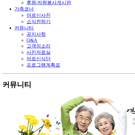
후원/자원봉사게시판
가족코너
어르신사진
소식전하기
커뮤니티
공지사항
Q&A
고객의소리
사진자료실
어르신식단
프로그램계획표
커뮤니티