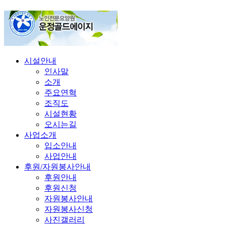
시설안내
인사말
소개
주요연혁
조직도
시설현황
오시는길
사업소개
입소안내
사업안내
후원/자원봉사안내
후원안내
후원신청
자원봉사안내
자원봉사신청
사진갤러리