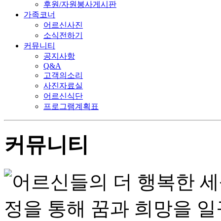
후원/자원봉사게시판
가족코너
어르신사진
소식전하기
커뮤니티
공지사항
Q&A
고객의소리
사진자료실
어르신식단
프로그램계획표
커뮤니티