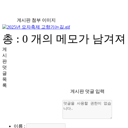
게시판 첨부 이미지
총 : 0 개의 메모가 남겨
게
시
판
덧
글
목
록
게시판 덧글 입력
이름
: