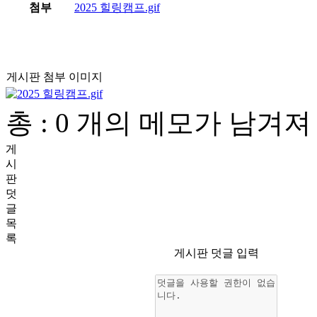
첨부
2025 힐링캠프.gif
게시판 첨부 이미지
총 : 0 개의 메모가 남겨
게
시
판
덧
글
목
록
게시판 덧글 입력