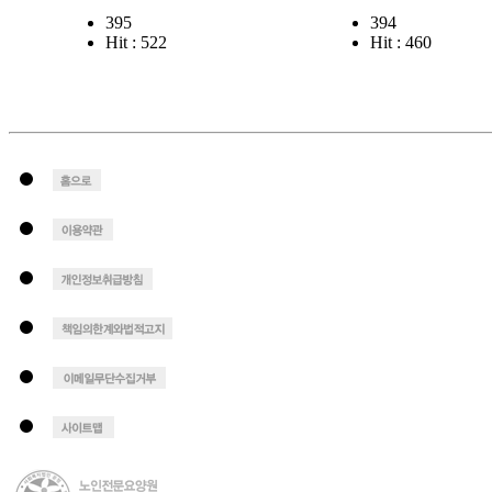
395
394
Hit : 522
Hit : 460