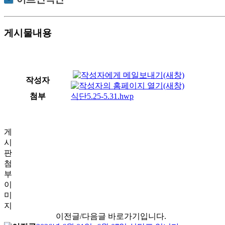
게시물내용
작성자
첨부
식단5.25-5.31.hwp
게
시
판
첨
부
이
미
지
이전글/다음글 바로가기입니다.