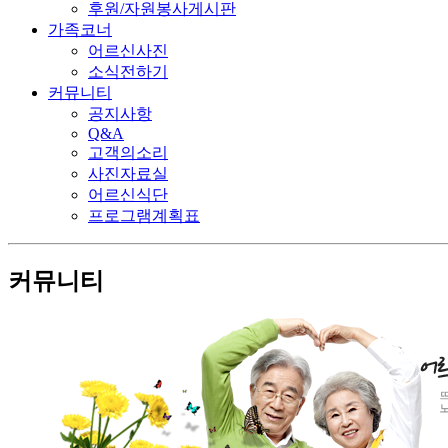
후원/자원봉사게시판
가족코너
어르신사진
소식전하기
커뮤니티
공지사항
Q&A
고객의소리
사진자료실
어르신식단
프로그램계획표
커뮤니티