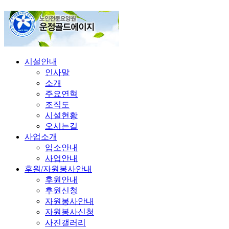
시설안내
인사말
소개
주요연혁
조직도
시설현황
오시는길
사업소개
입소안내
사업안내
후원/자원봉사안내
후원안내
후원신청
자원봉사안내
자원봉사신청
사진갤러리