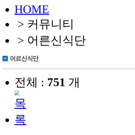
HOME
> 커뮤니티
> 어른신식단
전체 :
751
개