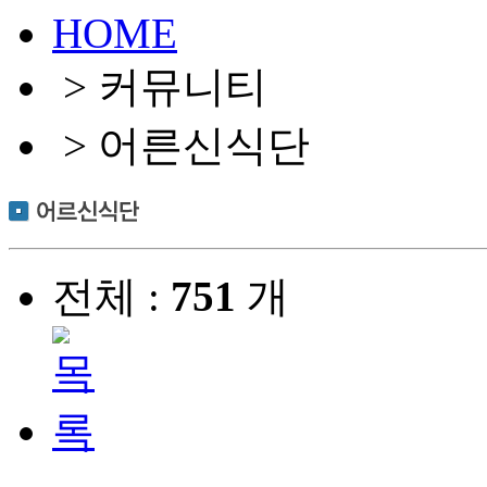
HOME
> 커뮤니티
> 어른신식단
전체 :
751
개